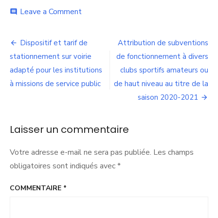
on
Leave a Comment
comment
Création
du
Navigation
label
Dispositif et tarif de
Attribution de subventions
« Fabriqué
de
stationnement sur voirie
de fonctionnement à divers
à
Lyon »
adapté pour les institutions
clubs sportifs amateurs ou
l’article
et
à missions de service public
de haut niveau au titre de la
adoption
saison 2020-2021
du
règlement
du
Laisser un commentaire
label
Votre adresse e-mail ne sera pas publiée.
Les champs
obligatoires sont indiqués avec
*
COMMENTAIRE
*