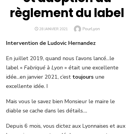
règlement du label
Author
PourLyon
POSTED
28 JANVIER 2021
ON
Intervention de Ludovic Hernandez
En juillet 2019, quand nous l’avons lancé…le
label «
Fabriqué à Lyon
» était une excellente
idée…en janvier 2021, c’est
toujours
une
excellente idée. I
Mais vous le savez bien Monsieur le maire le
diable se cache dans les détails….
Depuis 6 mois, vous dictez aux Lyonnaises et aux