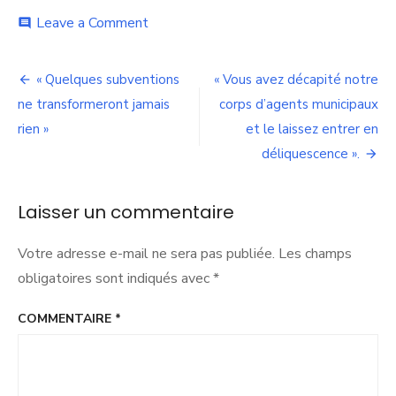
on
Leave a Comment
comment
Charte
culturelle
Navigation
2023-
« Quelques subventions
« Vous avez décapité notre
2027
de
ne transformeront jamais
corps d’agents municipaux
:
un
rien »
et le laissez entrer en
l’article
document
déliquescence ».
arbitraire
?
Laisser un commentaire
Votre adresse e-mail ne sera pas publiée.
Les champs
obligatoires sont indiqués avec
*
COMMENTAIRE
*