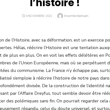
l’histoire !
Author
Inventerdemain
POSTED
4 NOVEMBRE 2021
ON
on de l’Histoire, avec sa déformation, est un exercice p
ertes. Hélas, réécrire l’Histoire est une tentation aux
 de plus en plus. On en voit les effets délétères en P
mbres de l’Union Européenne, mais où se perpétuent 
tées du communisme. La France n’y échappe pas, surt
atisé s’emploie à réécrire l’histoire de notre pays dan
rofondément divisée. De la construction de l’identité n
ssant par l’Affaire Dreyfus, tout semble devoir être réé
iter des polémiques sans fin. On pourrait regarder cela
dieusement répandu, celui du doute universel, et surtou