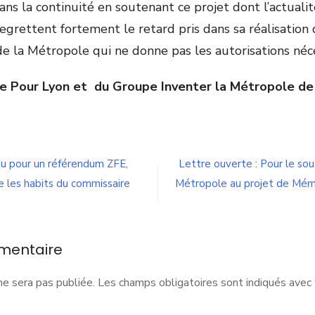
dans la continuité en soutenant ce projet dont l’actual
 regrettent fortement le retard pris dans sa réalisation 
e la Métropole qui ne donne pas les autorisations néc
pe Pour Lyon et du Groupe Inventer la Métropole d
n
ssez
vec
’instrumentalisation
œu pour un référendum ZFE,
Lettre ouverte : Pour le sou
e
 les habits du commissaire
Métropole au projet de Mémo
’histoire
mentaire
ne sera pas publiée.
Les champs obligatoires sont indiqués avec