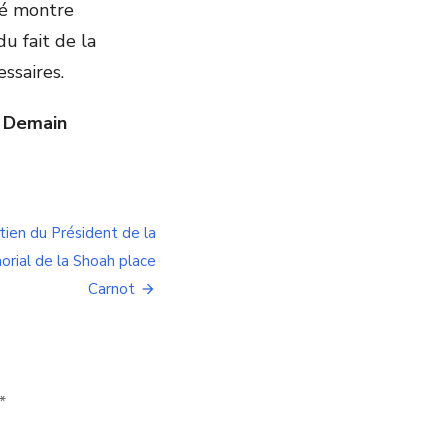
ité montre
du fait de la
essaires.
e Demain
tien du Président de la
rial de la Shoah place
Carnot
*