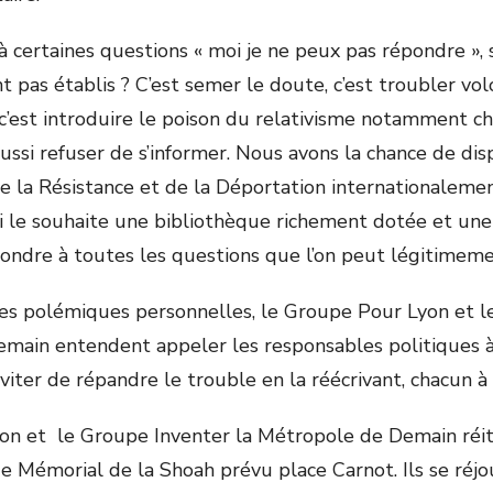
 certaines questions « moi je ne peux pas répondre »,
nt pas établis ? C’est semer le doute, c’est troubler v
 c’est introduire le poison du relativisme notamment ch
aussi refuser de s’informer. Nous avons la chance de di
de la Résistance et de la Déportation internationaleme
ui le souhaite une bibliothèque richement dotée et u
ndre à toutes les questions que l’on peut légitimeme
es polémiques personnelles, le Groupe Pour Lyon et l
main entendent appeler les responsables politiques à 
d’éviter de répandre le trouble en la réécrivant, chacun 
n et le Groupe Inventer la Métropole de Demain réit
e Mémorial de la Shoah prévu place Carnot. Ils se réjou