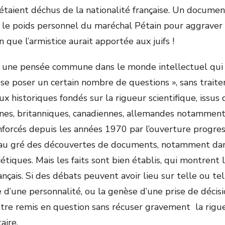
étaient déchus de la nationalité française. Un docum
 le poids personnel du maréchal Pétain pour aggraver le
 que l’armistice aurait apportée aux juifs !
« une pensée commune dans le monde intellectuel qui 
 se poser un certain nombre de questions », sans traite
x historiques fondés sur la rigueur scientifique, issus 
aines, britanniques, canadiennes, allemandes notamment
nforcés depuis les années 1970 par l’ouverture progress
 au gré des découvertes de documents, notamment dans
tiques. Mais les faits sont bien établis, qui montrent l
ançais. Si des débats peuvent avoir lieu sur telle ou tel
 d’une personnalité, ou la genèse d’une prise de décisio
tre remis en question sans récuser gravement la rigue
taire.