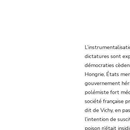
L’instrumentalisati
dictatures sont exp
démocraties cèdent
Hongrie, États me
gouvernement héri
polémiste fort médi
société française p
dit de Vichy, en pa
l’intention de susc
poison n’était insi