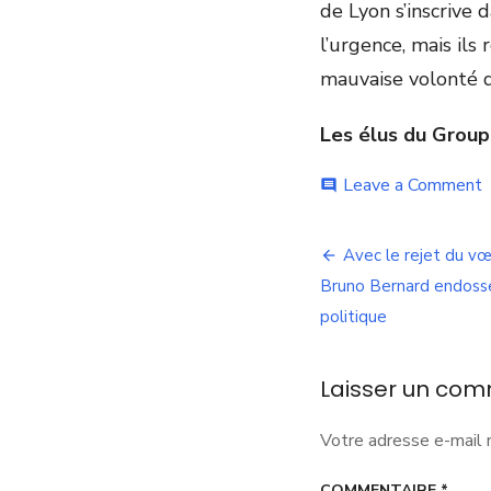
de Lyon s’inscrive 
l’urgence, mais ils
mauvaise volonté d
Les élus du Grou
o
Leave a Comment
comment
A
a
Navigation
l
Avec le rejet du v
d
de
Bruno Bernard endosse
l
!
politique
l’article
Laisser un com
Votre adresse e-mail 
COMMENTAIRE
*