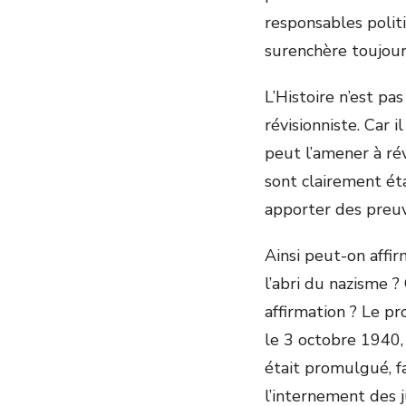
responsables polit
surenchère toujou
L’Histoire n’est pas
révisionniste. Car
peut l’amener à rév
sont clairement éta
apporter des preu
Ainsi peut-on affir
l’abri du nazisme 
affirmation ? Le pr
le 3 octobre 1940, 
était promulgué, fa
l’internement des j