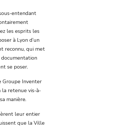
 sous-entendant
olontairement
ez les esprits les
sposer à Lyon d’un
nt reconnu, qui met
ne documentation
nt se poser.
e Groupe Inventer
la retenue vis-à-
à sa manière.
èrent leur entier
issent que la Ville