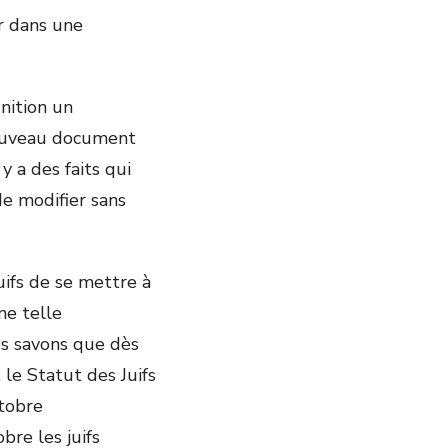
r dans une
inition un
nouveau document
y a des faits qui
de modifier sans
uifs de se mettre à
ne telle
ous savons que dès
 le Statut des Juifs
ctobre
bre les juifs