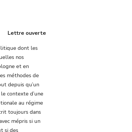
Lettre ouverte
olitique dont les
quelles nos
ologne et en
des méthodes de
out depuis qu’un
s le contexte d’une
ationale au régime
crit toujours dans
 avec mépris si un
t si des