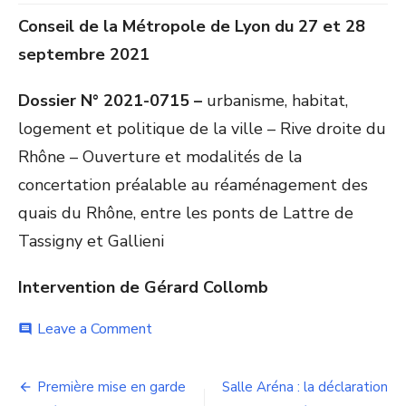
Conseil de la Métropole de Lyon du 27 et 28
septembre 2021
Dossier N° 2021-0715 –
urbanisme, habitat,
logement et politique de la ville – Rive droite du
Rhône – Ouverture et modalités de la
concertation préalable au réaménagement des
quais du Rhône, entre les ponts de Lattre de
Tassigny et Gallieni
Intervention de Gérard Collomb
on
Leave a Comment
comment
Aménagement
de
Navigation
la
Première mise en garde
Salle Aréna : la déclaration
rive