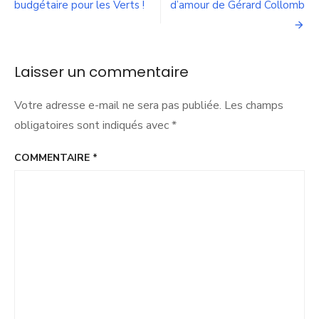
de
budgétaire pour les Verts !
d’amour de Gérard Collomb
droite
du
l’article
Rhône
:
un
Laisser un commentaire
projet
fondé
Votre adresse e-mail ne sera pas publiée.
Les champs
sur
aucune
obligatoires sont indiqués avec
*
ombre
de
COMMENTAIRE
*
réflexion