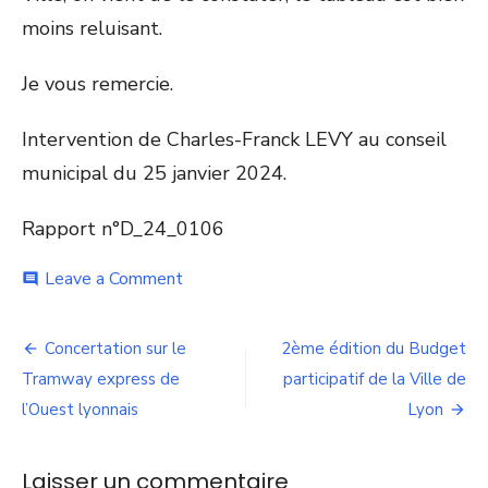
moins reluisant.
Je vous remercie.
Intervention de Charles-Franck LEVY au conseil
municipal du 25 janvier 2024.
Rapport n°D_24_0106
on
Leave a Comment
comment
Orientations
budgétaires
Navigation
2024
Concertation sur le
2ème édition du Budget
de
Tramway express de
participatif de la Ville de
l’Ouest lyonnais
Lyon
l’article
Laisser un commentaire