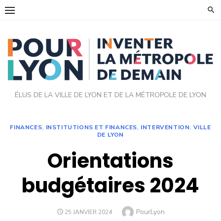
Skip
to
content
ÉLUS DE LA VILLE DE LYON ET DE LA MÉTROPOLE DE LYON
FINANCES
,
INSTITUTIONS ET FINANCES
,
INTERVENTION
,
VILLE
DE LYON
Orientations
budgétaires 2024
Author
PourLyon
POSTED
25 JANVIER 2024
ON