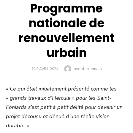
Programme
nationale de
renouvellement
urbain
Author
Inventerdemain
POSTED
8 AVRIL 2024
ON
« Ce qui était initialement présenté comme les
« grands travaux d’Hercule » pour les Saint-
Foniards s’est petit à petit délité pour devenir un
projet décousu et dénué d’une réelle vision
durable
. »