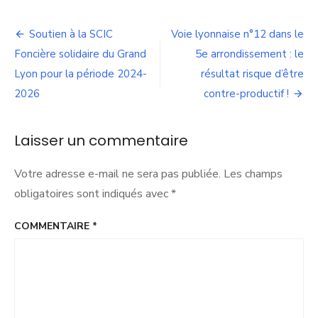
Saint-
Fons
Navigation
–
Soutien à la SCIC
Voie lyonnaise n°12 dans le
Quartier
de
Foncière solidaire du Grand
5e arrondissement : le
des
Clochettes
Lyon pour la période 2024-
résultat risque d’être
l’article
-
2026
contre-productif !
Programme
nationale
de
Laisser un commentaire
renouvellement
urbain
Votre adresse e-mail ne sera pas publiée.
Les champs
obligatoires sont indiqués avec
*
COMMENTAIRE
*