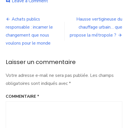
on
Leave a Comment
comment
Règlement
local
Navigation
de
Achats publics
Hausse vertigineuse du
publicité
de
responsable : incarner le
chauffage urbain… que
:
avant
changement que nous
propose la métropole ?
l’article
d’interdire,
voulons pour le monde
fixez-
vous
un
Laisser un commentaire
objectif
Votre adresse e-mail ne sera pas publiée.
Les champs
obligatoires sont indiqués avec
*
COMMENTAIRE
*