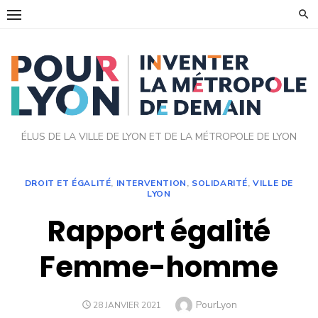
Skip
to
content
ÉLUS DE LA VILLE DE LYON ET DE LA MÉTROPOLE DE LYON
DROIT ET ÉGALITÉ
,
INTERVENTION
,
SOLIDARITÉ
,
VILLE DE
LYON
Rapport égalité
Femme-homme
Author
PourLyon
POSTED
28 JANVIER 2021
ON