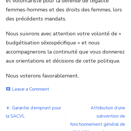
et volontariste pour la défense de l’égalité
femmes-hommes et des droits des femmes, lors
des précédents mandats.
Nous suivrons avec attention votre volonté de «
budgétisation séxospécifique » et nous
accompagnerons la continuité que vous donnerez
aux orientations et décisions de cette politique.
Nous voterons favorablement.
on
Leave a Comment
comment
Rapport
égalité
Navigation
Femme-
Garantie d’emprunt pour
Attribution d’une
homme
de
la SACVL
subvention de
fonctionnement général de
l’article