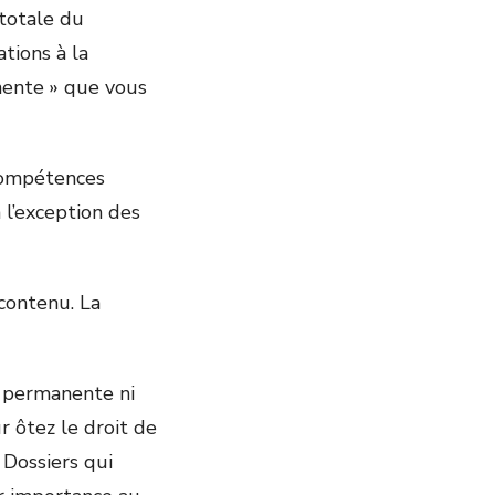
 totale du
tions à la
ente » que vous
 compétences
 l’exception des
 contenu. La
n permanente ni
 ôtez le droit de
 Dossiers qui