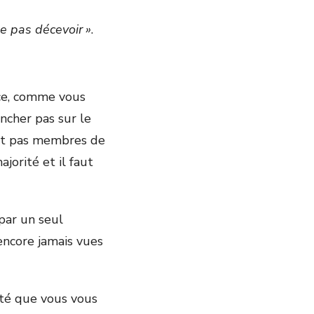
ne pas décevoir »
.
nce, comme vous
ancher pas sur le
sont pas membres de
jorité et il faut
par un seul
encore jamais vues
lité que vous vous