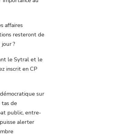
ur importance au
 affaires
tions resteront de
 jour ?
t le Sytral et le
ez inscrit en CP
t démocratique sur
 tas de
at public, entre-
 puisse alerter
hambre