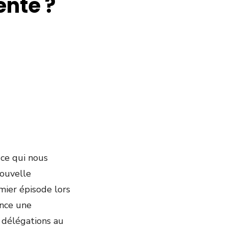
nte ?
ce qui nous
nouvelle
mier épisode lors
ance une
r délégations au