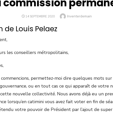
 commission permane
Author
Inventerdemain
POSTED
14 SEPTEMBRE 2020
ON
n de Louis Pelaez
ent,
s les conseillers métropolitains,
s,
 commencions, permettez-moi dire quelques mots sur 
gouvernance, ou en tout cas ce qui apparaît de votre 
cette nouvelle collectivité. Nous avons déjà eu un pre
ce lorsqu’en catimini vous avez fait voter en fin de sé
 étendu votre pouvoir de Président par l’ajout de supe