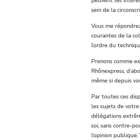
peuvent les intére
sein de la circonsc
Vous me répondrez 
courantes de la co
l’ordre du techniqu
Prenons comme exem
Rhônexpress, d’abor
même si depuis vous
Par toutes ces dis
les sujets de votre
délégations extrêm
soi, sans contre-po
l’opinion publique