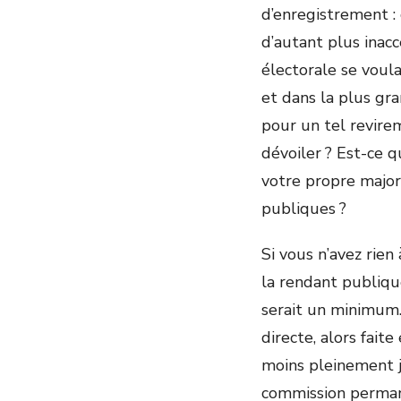
d’enregistrement : 
d’autant plus inac
électorale se voul
et dans la plus gr
pour un tel revire
dévoiler ? Est-ce 
votre propre major
publique
Si vous n’avez rie
la rendant publiqu
serait un minimum.
directe, alors fait
moins pleinement jo
commission perman