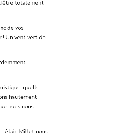
 d’être totalement
onc de vos
r ! Un vent vert de
i ardemment
uistique, quelle
sions hautement
que nous nous
re-Alain Millet nous