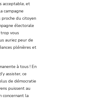
s acceptable, et
 la campagne
s proche du citoyen
ampagne électorale
 trop vous
ous auriez peur de
éances plénières et
manente à tous ! En
y assister, ce
 plus de démocratie
oyens puissent au
n concernant la