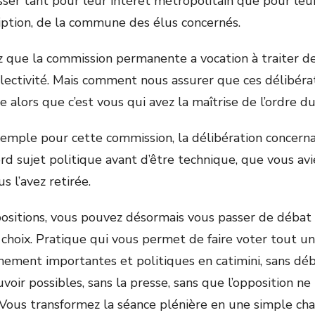
sser tant pour leur intérêt métropolitain que pour le
ription, de la commune des élus concernés.
que la commission permanente a vocation à traiter des
llectivité. Mais comment nous assurer que ces délibéra
e alors que c’est vous qui avez la maîtrise de l’ordre du
ple pour cette commission, la délibération concernan
d sujet politique avant d’être technique, que vous avi
 l’avez retirée.
positions, vous pouvez désormais vous passer de déba
 choix. Pratique qui vous permet de faire voter tout un
ement importantes et politiques en catimini, sans déb
uvoir possibles, sans la presse, sans que l’opposition ne
. Vous transformez la séance plénière en une simple c