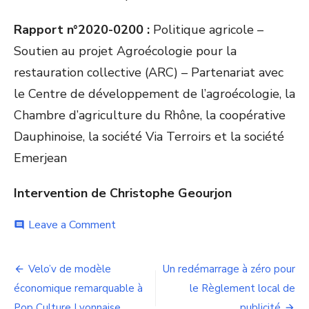
Rapport n°2020-0200 :
Politique agricole –
Soutien au projet Agroécologie pour la
restauration collective (ARC) – Partenariat avec
le Centre de développement de l’agroécologie, la
Chambre d’agriculture du Rhône, la coopérative
Dauphinoise, la société Via Terroirs et la société
Emerjean
Intervention de Christophe Geourjon
on
Leave a Comment
comment
Politique
agricole
Navigation
:
Velo’v de modèle
Un redémarrage à zéro pour
la
de
économique remarquable à
le Règlement local de
certification
HVE
Pop Culture Lyonnaise
publicité