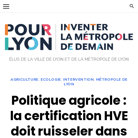
Skip
to
content
ÉLUS DE LA VILLE DE LYON ET DE LA MÉTROPOLE DE LYON
AGRICULTURE
,
ECOLOGIE
,
INTERVENTION
,
MÉTROPOLE DE
LYON
Politique agricole :
la certification HVE
doit ruisseler dans