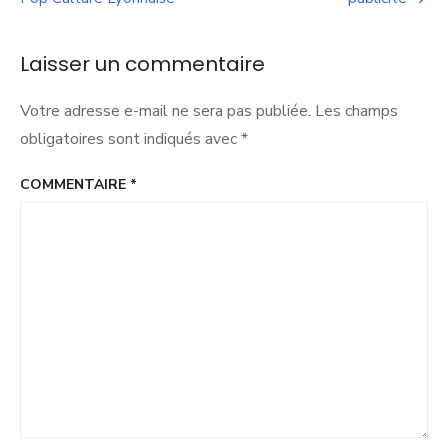
l’article
doit
ruisseler
dans
Laisser un commentaire
l’ensemble
des
Votre adresse e-mail ne sera pas publiée.
Les champs
compétences
métropolitaines.
obligatoires sont indiqués avec
*
COMMENTAIRE
*