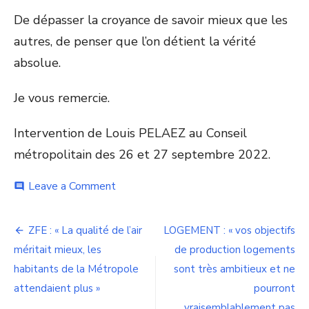
De dépasser la croyance de savoir mieux que les
autres, de penser que l’on détient la vérité
absolue.
Je vous remercie.
Intervention de Louis PELAEZ au Conseil
métropolitain des 26 et 27 septembre 2022.
on
Leave a Comment
comment
Pôle
métropolitain
Navigation
:
ZFE : « La qualité de l’air
LOGEMENT : « vos objectifs
Rénover
de
méritait mieux, les
de production logements
OUI
!
habitants de la Métropole
sont très ambitieux et ne
l’article
Dissoudre
attendaient plus »
pourront
NON
vraisemblablement pas