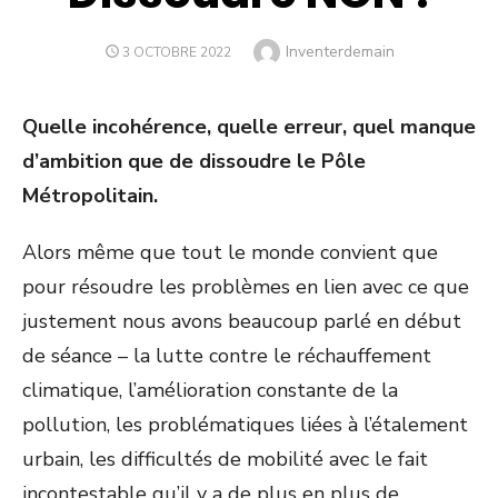
Author
Inventerdemain
POSTED
3 OCTOBRE 2022
ON
Quelle incohérence, quelle erreur, quel manque
d’ambition que de dissoudre le Pôle
Métropolitain.
Alors même que tout le monde convient que
pour résoudre les problèmes en lien avec ce que
justement nous avons beaucoup parlé en début
de séance – la lutte contre le réchauffement
climatique, l’amélioration constante de la
pollution, les problématiques liées à l’étalement
urbain, les difficultés de mobilité avec le fait
incontestable qu’il y a de plus en plus de