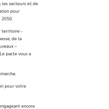
s les secteurs et de
ation pour
à 2050.
territoire -
nesse, de la
ouveaux –
 Le pacte vous a
démarche.
in pour votre
 engageant encore