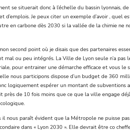
ent se situerait donc à l’échelle du bassin lyonnais, de
et d’emplois. Je peux citer un exemple d’avoir , quel est
utre en carbone dès 2030 si la vallée de la chimie ne n
on second point où je disais que des partenaires essent
t mal ou peu intégrés. La Ville de Lyon seule n’a pas 
riale, pour entrainer une démarche efficace et vous le s
lle nous participons dispose d’un budget de 360 mill
donc logiquement espérer un montant de subventions a
oit près de 10 fois moins que ce que la ville engage dé
 écologique.
s il nous paraît évident que la Métropole ne puisse pa
condaire dans « Lyon 2030 ». Elle devrait être co cheffe