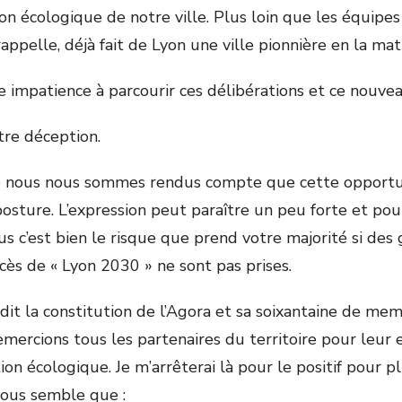
tion écologique de notre ville. Plus loin que les équip
 rappelle, déjà fait de Lyon une ville pionnière en la mat
e impatience à parcourir ces délibérations et ce nouve
tre déception.
e nous nous sommes rendus compte que cette opportun
posture. L’expression peut paraître un peu forte et pou
nous c’est bien le risque que prend votre majorité si des
ccès de « Lyon 2030 » ne sont pas prises.
édit la constitution de l’Agora et sa soixantaine de me
remercions tous les partenaires du territoire pour leu
tion écologique. Je m’arrêterai là pour le positif pour p
nous semble que :