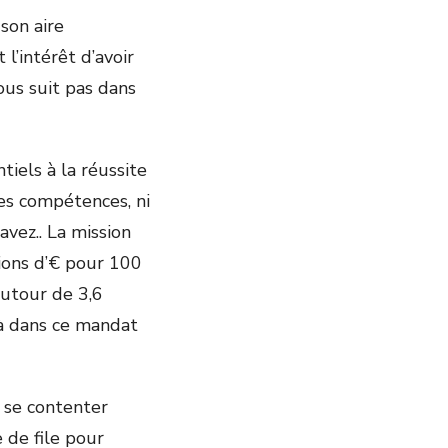
 son aire
 l’intérêt d’avoir
ous suit pas dans
iels à la réussite
les compétences, ni
avez.. La mission
ions d’€ pour 100
utour de 3,6
jà dans ce mandat
s se contenter
 de file pour