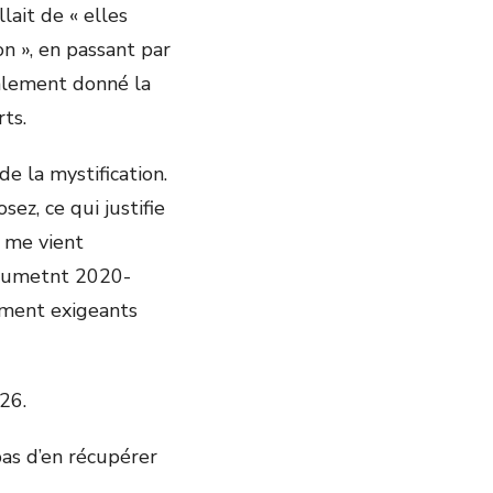
lait de « elles
on », en passant par
nalement donné la
rts.
e la mystification.
z, ce qui justifie
t me vient
ocumetnt 2020-
ement exigeants
026.
pas d’en récupérer