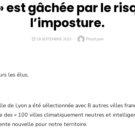
» est gâchée par le ris
l’imposture.
Author
PourLyon
POSTED
28 SEPTEMBRE 2023
ON
s les élus,
ille de Lyon a été sélectionnée avec 8 autres villes fran
 des « 100 villes climatiquement neutres et intelligen
ente nouvelle pour notre territoire.