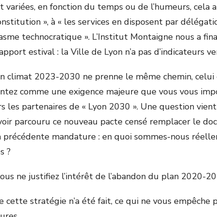
 variées, en fonction du temps ou de l’humeurs, cela al
nstitution », à « les services en disposent par délégati
ntasme technocratique ». L’Institut Montaigne nous a fi
pport estival : la Ville de Lyon n’a pas d’indicateurs ve
lan climat 2023-2030 ne prenne le même chemin, celui d
ntez comme une exigence majeure que vous vous impose
s les partenaires de « Lyon 2030 ». Une question vien
voir parcouru ce nouveau pacte censé remplacer le d
a précédente mandature : en quoi sommes-nous réell
s ?
s ne justifiez l’intérêt de l’abandon du plan 2020-2
 cette stratégie n’a été fait, ce qui ne vous empêche 
ures