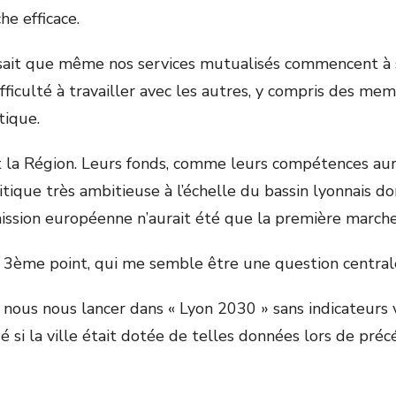
he efficace.
sait que même nos services mutualisés commencent à se 
 difficulté à travailler avec les autres, y compris des m
itique.
t la Région. Leurs fonds, comme leurs compétences au
tique très ambitieuse à l’échelle du bassin lyonnais do
 mission européenne n’aurait été que la première march
 3
ème
point, qui me semble être une question central
ous nous lancer dans « Lyon 2030 » sans indicateurs 
 si la ville était dotée de telles données lors de pré