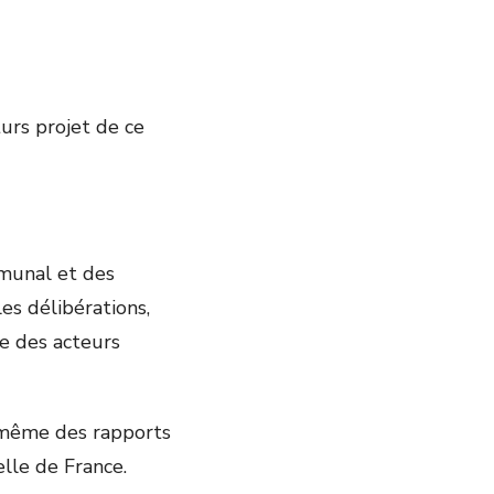
turs projet de ce
mmunal et des
es délibérations,
ue des acteurs
u même des rapports
elle de France.