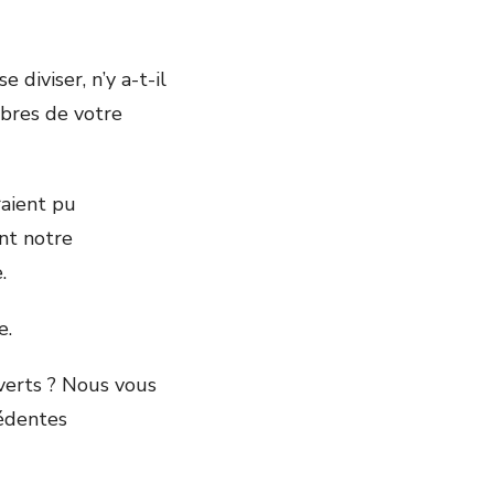
diviser, n’y a-t-il
embres de votre
raient pu
nt notre
e.
e.
verts ? Nous vous
cédentes