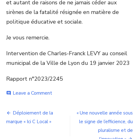
et autant de raisons de ne jamais céder aux
sirènes de la fatalité résignée en matière de
politique éducative et sociale.
Je vous remercie.
Intervention de Charles-Franck LEVY au conseil
municipal de la Ville de Lyon du 19 janvier 2023
Rapport n°2023/2245
on
Leave a Comment
comment
Cité
éducative
Navigation
de
Déploiement de la
« Une nouvelle année sous
Lyon
de
marque « Ici C Local »
le signe de l’efficience, du
pluralisme et de
l’article