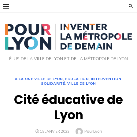
Skip
to
content
ÉLUS DE LA VILLE DE LYON ET DE LA MÉTROPOLE DE LYON
A LA UNE VILLE DE LYON
,
EDUCATION
,
INTERVENTION
,
SOLIDARITÉ
,
VILLE DE LYON
Cité éducative de
Lyon
Author
PourLyon
POSTED
19 JANVIER 2023
ON