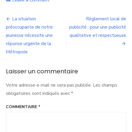
Leave a Comment
comment
Achats
responsables
Navigation
:
La situation
Règlement local de
c’est
de
préoccupante de notre
publicité : pour une publicité
un
devoir
jeunesse nécessite une
qualitative et respectueuse
l’article
d’exemplarité
réponse urgente de la
de
Métropole
la
part
de
Laisser un commentaire
la
collectivité
Votre adresse e-mail ne sera pas publiée.
Les champs
obligatoires sont indiqués avec
*
COMMENTAIRE
*