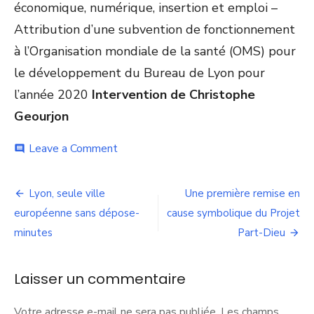
économique, numérique, insertion et emploi –
Attribution d’une subvention de fonctionnement
à l’Organisation mondiale de la santé (OMS) pour
le développement du Bureau de Lyon pour
l’année 2020
Intervention de Christophe
Geourjon
on
Leave a Comment
comment
Académie
de
Navigation
l’OMS
Lyon, seule ville
Une première remise en
:
de
européenne sans dépose-
cause symbolique du Projet
Où
en
minutes
Part-Dieu
l’article
est
l’engagement
financier
Laisser un commentaire
de
la
Votre adresse e-mail ne sera pas publiée.
Les champs