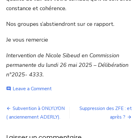
constance et cohérence.
Nos groupes s’abstiendront sur ce rapport.
Je vous remercie
Intervention de Nicole Sibeud en Commission
permanente du lundi 26 mai 2025 – Délibération
n°2025- 4333.
on
Leave a Comment
comment
Subvention
à
Navigation
l’observatoire
Subvention à ONLYLYON
Suppression des ZFE : et
ATMO
de
( anciennement ADERLY).
après ?
AURA
l’article
Laisser un commentaire