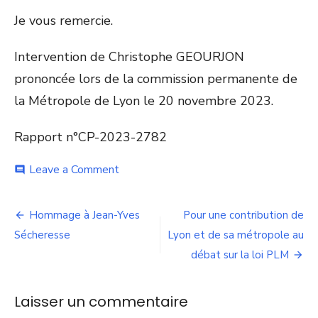
Je vous remercie.
Intervention de Christophe GEOURJON
prononcée lors de la commission permanente de
la Métropole de Lyon le 20 novembre 2023.
Rapport n°CP-2023-2782
on
Leave a Comment
comment
Soutien
de
Navigation
la
Hommage à Jean-Yves
Pour une contribution de
Métropole
de
Sécheresse
Lyon et de sa métropole au
de
Lyon
débat sur la loi PLM
l’article
à
la
CCI
Laisser un commentaire
: