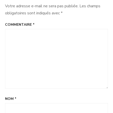
–
Votre adresse e-mail ne sera pas publiée.
Les champs
42%
entre
obligatoires sont indiqués avec
*
deux
mandats
COMMENTAIRE
*
NOM
*