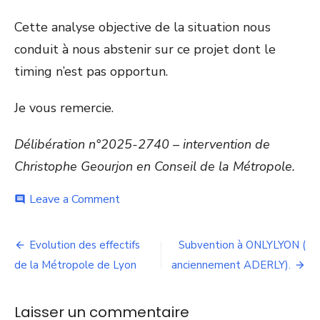
Cette analyse objective de la situation nous
conduit à nous abstenir sur ce projet dont le
timing n’est pas opportun.
Je vous remercie.
Délibération n°2025-2740 – intervention de
Christophe Geourjon en Conseil de la Métropole.
on
Leave a Comment
comment
Relocalisation
provisoire
Navigation
de
Evolution des effectifs
Subvention à ONLYLYON (
la
de
de la Métropole de Lyon
anciennement ADERLY).
gare
routière
l’article
Laisser un commentaire