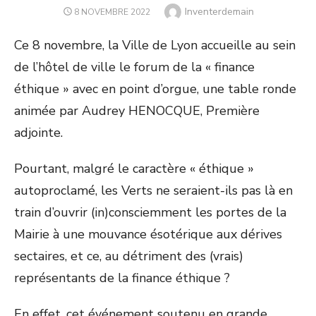
Author
Inventerdemain
POSTED
8 NOVEMBRE 2022
ON
Ce 8 novembre, la Ville de Lyon accueille au sein
de l’hôtel de ville le forum de la « finance
éthique » avec en point d’orgue, une table ronde
animée par Audrey HENOCQUE, Première
adjointe.
Pourtant, malgré le caractère « éthique »
autoproclamé, les Verts ne seraient-ils pas là en
train d’ouvrir (in)consciemment les portes de la
Mairie à une mouvance ésotérique aux dérives
sectaires, et ce, au détriment des (vrais)
représentants de la finance éthique ?
En effet, cet événement soutenu en grande