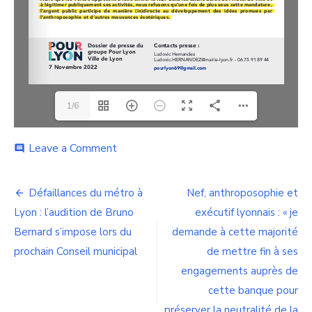
1/6
on
Leave a Comment
comment
Majorité
verte
Navigation
ou
Défaillances du métro à
Nef, anthroposophie et
confrérie
de
Lyon : l’audition de Bruno
exécutif lyonnais : « je
ésotérique
Bernard s’impose lors du
demande à cette majorité
l’article
prochain Conseil municipal
de mettre fin à ses
engagements auprès de
cette banque pour
préserver la neutralité de la