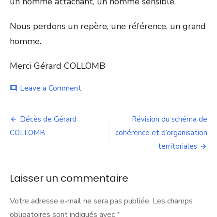
un homme attachant, un homme sensible.
Nous perdons un repère, une référence, un grand
homme.
Merci Gérard COLLOMB
on
Leave a Comment
comment
Hommages
à
Navigation
Gérard
Décès de Gérard
Révision du schéma de
COLLOMB
de
COLLOMB
cohérence et d’organisation
territoriales
l’article
Laisser un commentaire
Votre adresse e-mail ne sera pas publiée.
Les champs
obligatoires sont indiqués avec
*