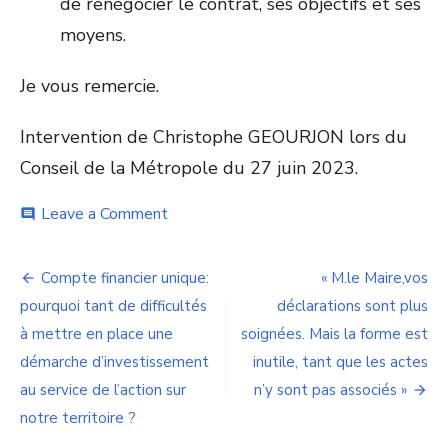
de renégocier le contrat, ses objectifs et ses
moyens.
Je vous remercie.
Intervention de Christophe GEOURJON lors du
Conseil de la Métropole du 27 juin 2023.
on
Leave a Comment
comment
Classement
des
Navigation
réseaux
Compte financier unique:
« M.le Maire,vos
de
de
pourquoi tant de difficultés
déclarations sont plus
chaleur:
Pour
à mettre en place une
soignées. Mais la forme est
l’article
accélérer
démarche d’investissement
inutile, tant que les actes
la
au service de l’action sur
n’y sont pas associés »
décarbonation
des
notre territoire ?
logements