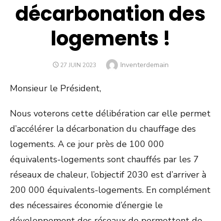
décarbonation des
logements !
Author
Inventerdemain
POSTED
27 JUIN 2023
ON
Monsieur le Président,
Nous voterons cette délibération car elle permet
d’accélérer la décarbonation du chauffage des
logements. A ce jour près de 100 000
équivalents-logements sont chauffés par les 7
réseaux de chaleur, l’objectif 2030 est d’arriver à
200 000 équivalents-logements. En complément
des nécessaires économie d’énergie le
développement des réseaux de permettent de