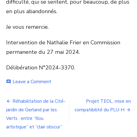
difficulté, qui se sentent, pour beaucoup, de plus
en plus abandonnés.
Je vous remercie.
Intervention de Nathalie Frier en Commission
permanente du 27 mai 2024.
Délibération N°2024-3370.
on
Leave a Comment
comment
Aides
à
Navigation
la
Réhabilitation de la Cité-
Projet TEOL, mise en
pierre:
de
jardin de Gerland par les
compatibilité du PLU-H
Bilan
2023
Verts : entre “flou
l’article
et
artistique” et “clair obscur”
programme
d’actions